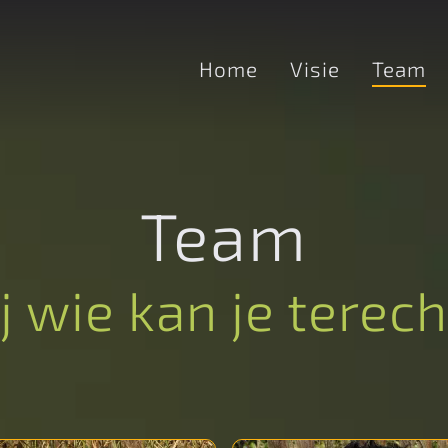
Home
Visie
Team
Team
j wie kan je terec