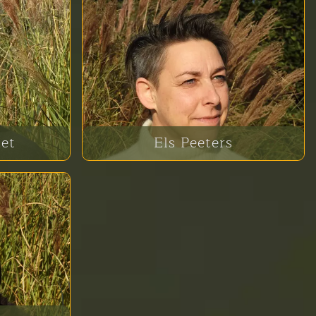
et
Els Peeters