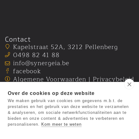
Links
Contact
Contact
Kapelstraat 52A
,
3212
Pellenberg
0498 82 41 88
info@synergeia.be
facebook
Algemene Voorwaarden
|
Privacybeleid
Over de cookies op deze website
We maken gebruik van cookies om gegevens m.b.t. de
prestaties en het gebruik van deze website te verzamelen
& analyseren, om sociale netwerkfunctionaliteiten aan te
bieden en onze content & advertenties te verbeteren en
personaliseren.
Kom meer te weten