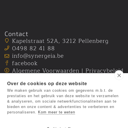
Contact
Kapelstraat 52A
,
3212
Pellenberg
0498 82 41 88
info@synergeia.be
facebook
Algemene Voorwaarden
|
Privacybeleid
Over de cookies op deze website
We maken gebruik van cookies om gegevens m.b.t. de
prestaties en het gebruik van deze website te verzamelen
& analyseren, om sociale netwerkfunctionaliteiten aan te
bieden en onze content & advertenties te verbeteren en
personaliseren.
Kom meer te weten